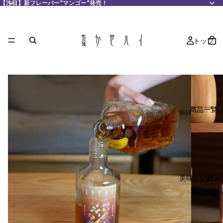
【注目】新フレーバー"マンゴー"発売！
【注目】新フレーバー"マンゴー"発売！
トップ
商品一覧
美味しい飲み