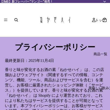
【注目】新フレーバー"マンゴー"発売！
【注目】新フレーバー"マンゴー"発売！
トップ
プライバシーポリシー
商品一覧
最終更新日：2025年11月4日
香りと味が変化するお酒の素「ねかせハイ」 は、この店
舗およびウェブサイト（関連するすべての情報、コンテ
ンツ、機能、ツール、商品およびサービスを含む）を運
営し、お客様に厳選されたショッピング体験（「サービ
美味しい飲み
ス」）を提供しています。香りと味が変化するお酒の素
「ねかせハイ」 は Shopify により運営されており、これ
により私たちはサービスを提供することが可能となって
います。本プライバシーポリシーは、お客様がサービス