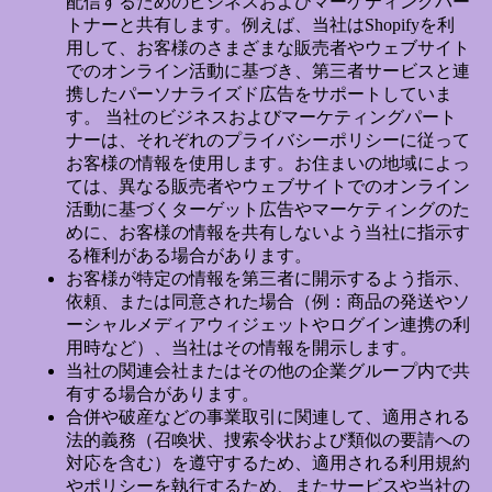
配信するためのビジネスおよびマーケティングパー
トナーと共有します。例えば、当社はShopifyを利
用して、お客様のさまざまな販売者やウェブサイト
でのオンライン活動に基づき、第三者サービスと連
携したパーソナライズド広告をサポートしていま
す。 当社のビジネスおよびマーケティングパート
ナーは、それぞれのプライバシーポリシーに従って
お客様の情報を使用します。お住まいの地域によっ
ては、異なる販売者やウェブサイトでのオンライン
活動に基づくターゲット広告やマーケティングのた
めに、お客様の情報を共有しないよう当社に指示す
る権利がある場合があります。
お客様が特定の情報を第三者に開示するよう指示、
依頼、または同意された場合（例：商品の発送やソ
ーシャルメディアウィジェットやログイン連携の利
用時など）、当社はその情報を開示します。
当社の関連会社またはその他の企業グループ内で共
有する場合があります。
合併や破産などの事業取引に関連して、適用される
法的義務（召喚状、捜索令状および類似の要請への
対応を含む）を遵守するため、適用される利用規約
やポリシーを執行するため、またサービスや当社の